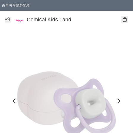
首單可享額外95折
🚚購買折實$299以上,免費送貨 (偏遠地區需收附加費)
Comical Kids Land