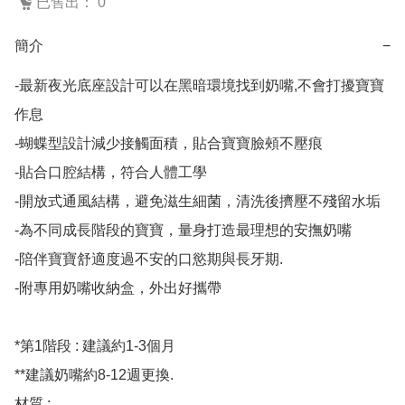
已售出： 0
簡介
−
-最新夜光底座設計可以在黑暗環境找到奶嘴,不會打擾寶寶
作息

-蝴蝶型設計減少接觸面積，貼合寶寶臉頰不壓痕

-貼合口腔結構，符合人體工學

-開放式通風結構，避免滋生細菌，清洗後擠壓不殘留水垢

-為不同成長階段的寶寶，量身打造最理想的安撫奶嘴

-陪伴寶寶舒適度過不安的口慾期與長牙期.

-附專用奶嘴收納盒，外出好攜帶

*第1階段 : 建議約1-3個月

**建議奶嘴約8-12週更換.

材質 :
