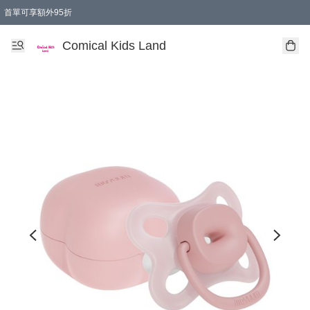
首單可享額外95折
🚚購買折實$299以上,免費送貨 (偏遠地區需收附加費)
Comical Kids Land