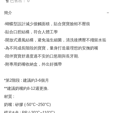
已售出： 0
簡介
−
-蝴蝶型設計減少接觸面積，貼合寶寶臉頰不壓痕

-貼合口腔結構，符合人體工學

-開放式通風結構，避免滋生細菌，清洗後擠壓不殘留水垢

-為不同成長階段的寶寶，量身打造最理想的安撫奶嘴

-陪伴寶寶舒適度過不安的口慾期與長牙期.

-附專用奶嘴收納盒，外出好攜帶

*第2階段 : 建議約3-6個月

**建議奶嘴約8-12週更換.

材質 :

奶嘴 : 矽膠 (-50°C~250°C)

檔片&盒 : PP (-20°C~110°C)
