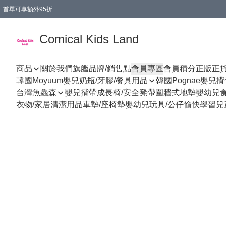
首單可享額外95折
🚚購買折實$299以上,免費送貨 (偏遠地區需收附加費)
Comical Kids Land
商品
關於我們
旗艦品牌/銷售點
會員專區
會員積分
正版正
韓國Moyuum嬰兒奶瓶/牙膠/餐具用品
韓國Pognae嬰兒
台灣魚鱻森
嬰兒揹帶
成長椅/安全凳帶
圍牆式地墊
嬰幼兒
衣物/家居清潔用品
車墊/座椅墊
嬰幼兒玩具/公仔
愉快學習
兒