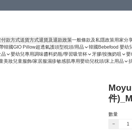
貨
付款方式
送貨方式
退貨及退款政策
一般條款及私隱政策
用家分
揹帶
韓國GIO Pillow超透氣護頭型枕頭/用品
韓國Bebefood 嬰
食品
嬰幼兒專用調味醬料
奶瓶/學習吸管杯
牙膠/按撫奶咀
嬰
童美妝
兒童服飾/家居服
濕疹敏感肌專用
嬰幼兒枕頭/床上用品
Moy
件)_M
數量
−