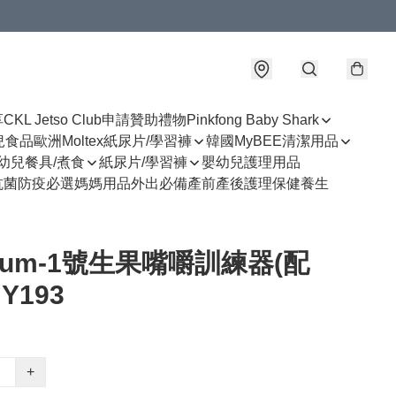
享
CKL Jetso Club
申請贊助禮物
Pinkfong Baby Shark
幼兒食品
歐洲Moltex紙尿片/學習褲
韓國MyBEE清潔用品
幼兒餐具/煮食
紙尿片/學習褲
嬰幼兒護理用品
抗菌防疫必選
媽媽用品
外出必備
產前產後護理
保健養生
uum-1號生果嘴嚼訓練器(配
Y193
+