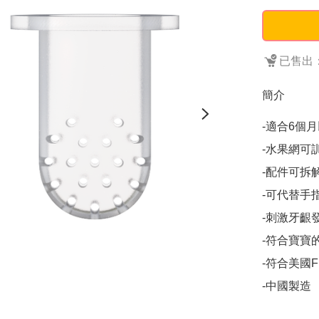
已售出：
簡介
-適合6個月
-水果網可
-配件可拆
-可代替手
-刺激牙齦發
-符合寶寶
-符合美國F
-中國製造
