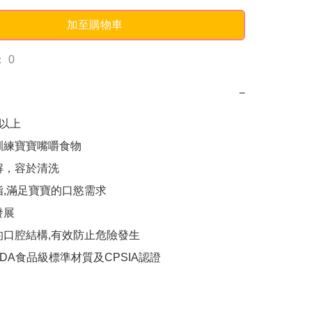
加至購物車
 0
−
以上

訓練寶寶嘴嚼食物

解，容於清洗

指,滿足寶寶的口慾需求

展

的口腔結構,有效防止危險發生

DA食品級標準材質及CPSIA認證
