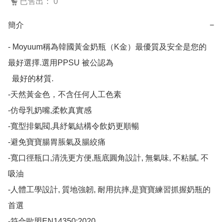
已售出： 0
簡介
−
- Moyuum稱為韓國黃金奶瓶（K金）最優質及安全是您的
最好選擇.選用PPSU 被公認為

  最好的材質. 

-天然黃金色，不含任何人工色素

-仿母乳奶嘴,柔軟真實感

-寬型排氣閥,具紓氣結構令飲奶更順暢

-避免寶寶腸胃脹氣及腸絞痛

-寬口徑瓶口,清洗更方便,瓶底圓角設計, 無氣味, 不粘膩, 不
吸油

-人體工學設計, 質地強韌, 耐用抗摔,是寶寶練習抓握奶瓶的
首選

-符合歐盟EN14350:2020
