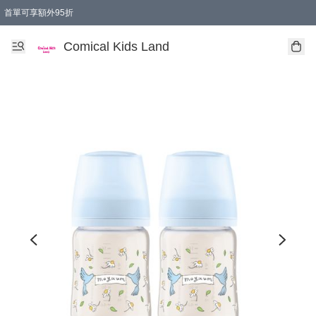
首單可享額外95折
🚚購買折實$299以上,免費送貨 (偏遠地區需收附加費)
Comical Kids Land