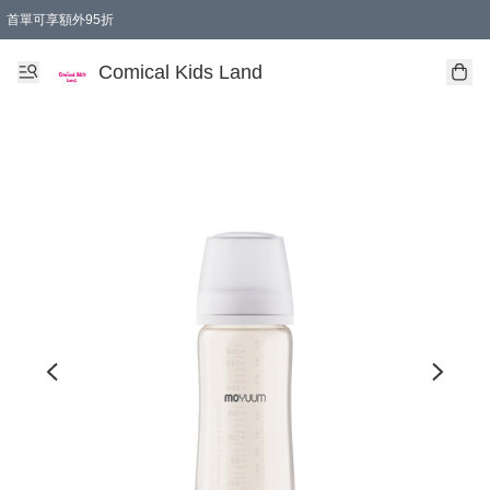
首單可享額外95折
🚚購買折實$299以上,免費送貨 (偏遠地區需收附加費)
Comical Kids Land