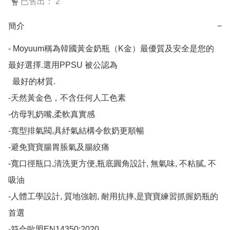
已售出： 2
簡介
−
- Moyuum稱為韓國黃金奶瓶（K金）最優質及安全是您的
最好選擇.選用PPSU 被公認為

  最好的材質. 

-天然黃金色，不含任何人工色素

-仿母乳奶嘴,柔軟真實感

-寬型排氣閥,具紓氣結構令飲奶更順暢

-避免寶寶腸胃脹氣及腸絞痛

-寬口徑瓶口,清洗更方便,瓶底圓角設計, 無氣味, 不粘膩, 不
吸油

-人體工學設計, 質地強韌, 耐用抗摔,是寶寶練習抓握奶瓶的
首選

-符合歐盟EN14350:2020
