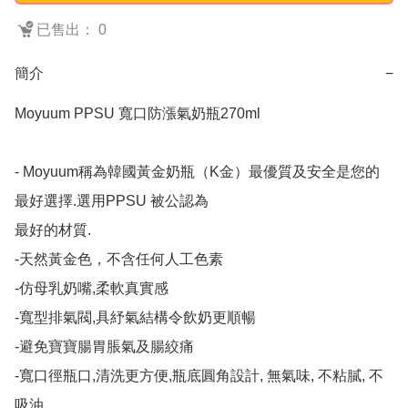
已售出： 0
簡介
−
Moyuum PPSU 寬口防漲氣奶瓶270ml

- Moyuum稱為韓國黃金奶瓶（K金）最優質及安全是您的
最好選擇.選用PPSU 被公認為

最好的材質.

-天然黃金色，不含任何人工色素

-仿母乳奶嘴,柔軟真實感

-寬型排氣閥,具紓氣結構令飲奶更順暢

-避免寶寶腸胃脹氣及腸絞痛

-寬口徑瓶口,清洗更方便,瓶底圓角設計, 無氣味, 不粘膩, 不
吸油
