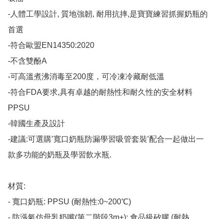
-人體工學設計, 質地強韌, 耐用抗摔,是寶寶練習抓握奶瓶的
首選

-符合歐盟EN14350:2020

-不含雙酚A

-可高溫煮沸消毒至200度，可冷凍冷藏耐低溫

-符合FDA要求,具有卓越的耐熱性和耐久性的安全材料
PPSU

-韓國生產及設計

-建議:可選購’寬口奶瓶防漏學習吸管套裝’配合一起做出一
款多功能的奶瓶及學習飲水瓶.

材質:

- 寬口奶瓶: PPSU (耐熱性:0~200℃)

- 防漲氣仿母乳奶嘴(第二階段3m+): 食品級矽膠 (耐熱