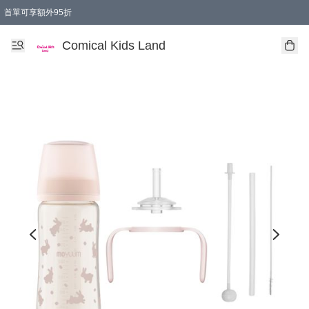
首單可享額外95折
🚚購買折實$299以上,免費送貨 (偏遠地區需收附加費)
Comical Kids Land