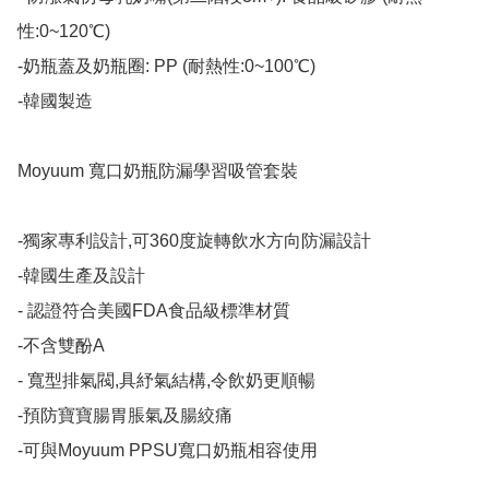
性:0~120℃)

-奶瓶蓋及奶瓶圈: PP (耐熱性:0~100℃)

-韓國製造​

Moyuum 寬口奶瓶防漏學習吸管套裝

-獨家專利設計,可360度旋轉飲水方向防漏設計

-韓國生產及設計

- 認證符合美國FDA食品級標準材質

-不含雙酚A

- 寬型排氣閥,具紓氣結構,令飲奶更順暢

-預防寶寶腸胃脹氣及腸絞痛

-可與Moyuum PPSU寬口奶瓶相容使用
