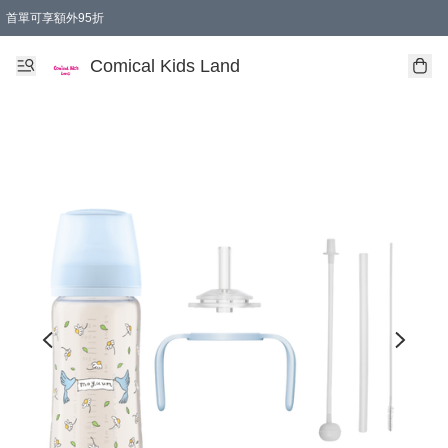
首單可享額外95折
🚚購買折實$299以上,免費送貨 (偏遠地區需收附加費)
Comical Kids Land