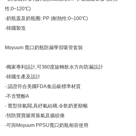
性:0~120℃)

-奶瓶蓋及奶瓶圈: PP (耐熱性:0~100℃)

-韓國製造​

Moyuum 寬口奶瓶防漏學習吸管套裝

-獨家專利設計,可360度旋轉飲水方向防漏設計

-韓國生產及設計

- 認證符合美國FDA食品級標準材質

-不含雙酚A

- 寬型排氣閥,具紓氣結構,令飲奶更順暢

-預防寶寶腸胃脹氣及腸絞痛

-可與Moyuum PPSU寬口奶瓶相容使用
