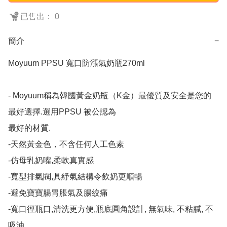
已售出： 0
簡介
−
Moyuum PPSU 寬口防漲氣奶瓶270ml

- Moyuum稱為韓國黃金奶瓶（K金）最優質及安全是您的
最好選擇.選用PPSU 被公認為

最好的材質.

-天然黃金色，不含任何人工色素

-仿母乳奶嘴,柔軟真實感

-寬型排氣閥,具紓氣結構令飲奶更順暢

-避免寶寶腸胃脹氣及腸絞痛

-寬口徑瓶口,清洗更方便,瓶底圓角設計, 無氣味, 不粘膩, 不
吸油
