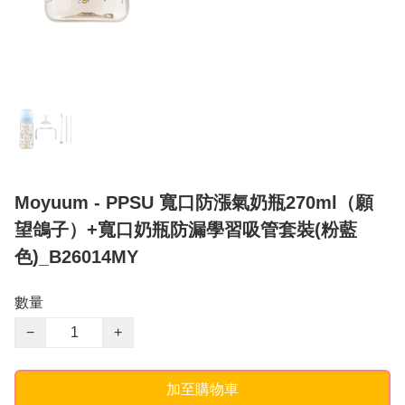
Moyuum - PPSU 寬口防漲氣奶瓶270ml（願
望鴿子）+寬口奶瓶防漏學習吸管套裝(粉藍
色)_B26014MY
數量
−
+
加至購物車