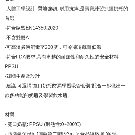
-人體工學設計, 質地強韌, 耐用抗摔,是寶寶練習抓握奶瓶的
首選

-符合歐盟EN14350:2020

-不含雙酚A

-可高溫煮沸消毒至200度，可冷凍冷藏耐低溫

-符合FDA要求,具有卓越的耐熱性和耐久性的安全材料
PPSU

-韓國生產及設計

-建議:可選購’寬口奶瓶防漏學習吸管套裝’配合一起做出一
款多功能的奶瓶及學習飲水瓶.

材質:

- 寬口奶瓶: PPSU (耐熱性:0~200℃)

- 防漲氣仿母乳奶嘴(第二階段3m+): 食品級矽膠 (耐熱