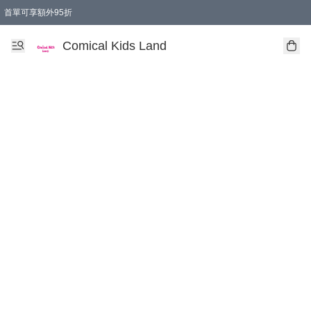
首單可享額外95折
🚚購買折實$299以上,免費送貨 (偏遠地區需收附加費)
Comical Kids Land