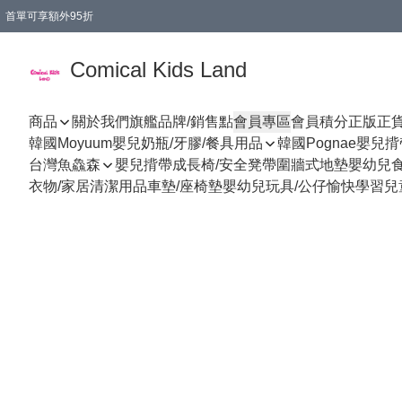
首單可享額外95折
🚚購買折實$299以上,免費送貨 (偏遠地區需收附加費)
Comical Kids Land
商品
關於我們
旗艦品牌/銷售點
會員專區
會員積分
正版正
韓國Moyuum嬰兒奶瓶/牙膠/餐具用品
韓國Pognae嬰兒
台灣魚鱻森
嬰兒揹帶
成長椅/安全凳帶
圍牆式地墊
嬰幼兒
衣物/家居清潔用品
車墊/座椅墊
嬰幼兒玩具/公仔
愉快學習
兒