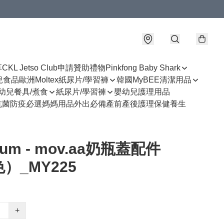
享
CKL Jetso Club
申請贊助禮物
Pinkfong Baby Shark
幼兒食品
歐洲Moltex紙尿片/學習褲
韓國MyBEE清潔用品
幼兒餐具/煮食
紙尿片/學習褲
嬰幼兒護理用品
抗菌防疫必選
媽媽用品
外出必備
產前產後護理
保健養生
uum - mov.aa奶瓶蓋配件
）_MY225
+