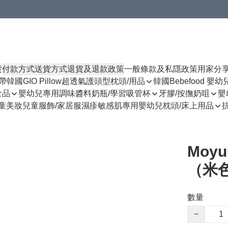
貨
付款方式
送貨方式
退貨及退款政策
一般條款及私隱政策
用家分
揹帶
韓國GIO Pillow超透氣護頭型枕頭/用品
韓國Bebefood 嬰
食品
嬰幼兒專用調味醬料
奶瓶/學習吸管杯
牙膠/按撫奶咀
嬰
童美妝
兒童服飾/家居服
濕疹敏感肌專用
嬰幼兒枕頭/床上用品
Moy
（米色
數量
−