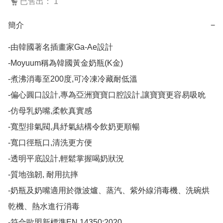
已售出： 1
簡介
−
-由韓國著名插畫家Ga-Ae設計

-Moyuum稱為韓國黃金奶瓶(K金)

-煮沸消毒至200度,可冷凍冷藏耐低溫

-偏心圓口設計,專為亞洲寶寶口腔設計,讓寶寶更容易吸吮

-仿母乳奶嘴,柔軟真實感

-寬型排氣閥,具紓氣結構令飲奶更順暢

-寬口徑瓶口,清洗更方便

-透明平底設計,輕鬆掌握喝奶狀況

-質地強韌, 耐用抗摔

-奶瓶及奶嘴適用於微波爐、蒸汽、紫外線消毒機、洗碗烘
乾機、熱水進行消毒

-符合歐盟新標準EN 14350:2020
