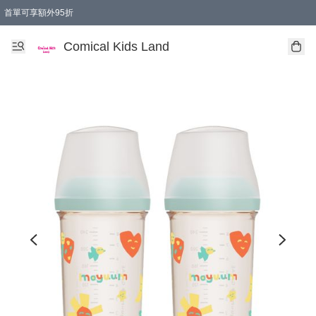
首單可享額外95折
🚚購買折實$299以上,免費送貨 (偏遠地區需收附加費)
Comical Kids Land