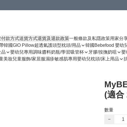
貨
付款方式
送貨方式
退貨及退款政策
一般條款及私隱政策
用家分
揹帶
韓國GIO Pillow超透氣護頭型枕頭/用品
韓國Bebefood 嬰
食品
嬰幼兒專用調味醬料
奶瓶/學習吸管杯
牙膠/按撫奶咀
嬰
童美妝
兒童服飾/家居服
濕疹敏感肌專用
嬰幼兒枕頭/床上用品
MyBE
(適合 
數量
−