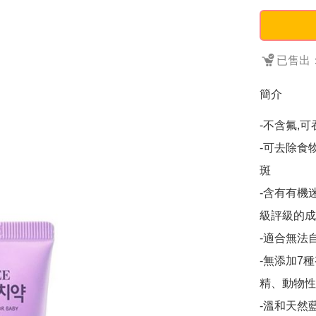
已售出：
簡介
-不含氟,可
-可去除食
斑

-含有有機
級評級的成
-適合無法
-無添加7
精、動物性成
-溫和天然