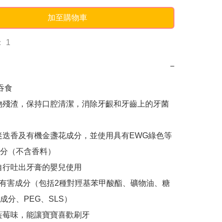
加至購物車
 1
−
吞食

物殘渣，保持口腔清潔，消除牙齦和牙齒上的牙菌
迷迭香及有機金盞花成分，並使用具有EWG綠色等
分（不含香料）

自行吐出牙膏的嬰兒使用

種有害成分（包括2種對羥基苯甲酸酯、礦物油、糖
分、PEG、SLS）

藍莓味，能讓寶寶喜歡刷牙