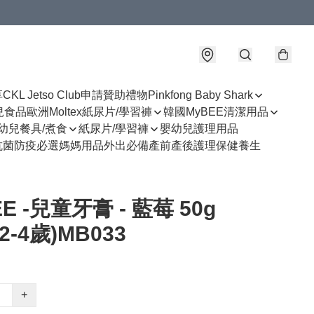
享
CKL Jetso Club
申請贊助禮物
Pinkfong Baby Shark
幼兒食品
歐洲Moltex紙尿片/學習褲
韓國MyBEE清潔用品
幼兒餐具/煮食
紙尿片/學習褲
嬰幼兒護理用品
抗菌防疫必選
媽媽用品
外出必備
產前產後護理
保健養生
E -兒童牙膏 - 藍莓 50g
2-4歲)MB033
+