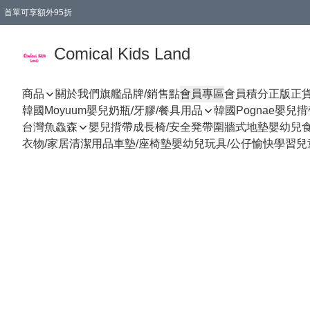
首單可享額外95折
🚚購買折實$299以上,免費送貨 (偏遠地區需收附加費)
Comical Kids Land
商品
關於我們
旗艦品牌/銷售點
會員專區
會員積分
正版正
韓國Moyuum嬰兒奶瓶/牙膠/餐具用品
韓國Pognae嬰兒
台灣魚鱻森
嬰兒揹帶
成長椅/安全凳帶
圍牆式地墊
嬰幼兒
衣物/家居清潔用品
車墊/座椅墊
嬰幼兒玩具/公仔
愉快學習
兒