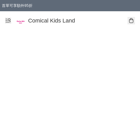
首單可享額外95折
🚚購買折實$299以上,免費送貨 (偏遠地區需收附加費)
Comical Kids Land