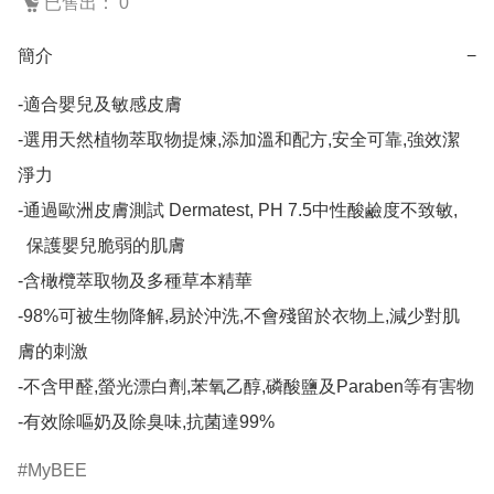
已售出： 0
簡介
−
-適合嬰兒及敏感皮膚

-選用天然植物萃取物提煉,添加溫和配方,安全可靠,強效潔
淨力

-通過歐洲皮膚測試 Dermatest, PH 7.5中性酸鹼度不致敏,

  保護嬰兒脆弱的肌膚

-含橄欖萃取物及多種草本精華

-98%可被生物降解,易於沖洗,不會殘留於衣物上,減少對肌
膚的刺激

-不含甲醛,螢光漂白劑,苯氧乙醇,磷酸鹽及Paraben等有害物

-有效除嘔奶及除臭味,抗菌達99%
MyBEE