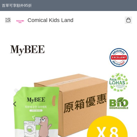
首單可享額外95折
🚚購買折實$299以上,免費送貨 (偏遠地區需收附加費)
Comical Kids Land