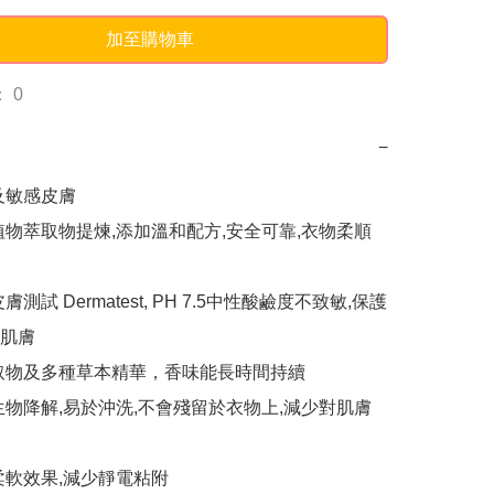
加至購物車
 0
−
及敏感皮膚

植物萃取物提煉,添加溫和配方,安全可靠,衣物柔順
測試 Dermatest, PH 7.5中性酸鹼度不致敏,保護
肌膚

取物及多種草本精華，香味能長時間持續

被生物降解,易於沖洗,不會殘留於衣物上,減少對肌膚
柔軟效果,減少靜電粘附
