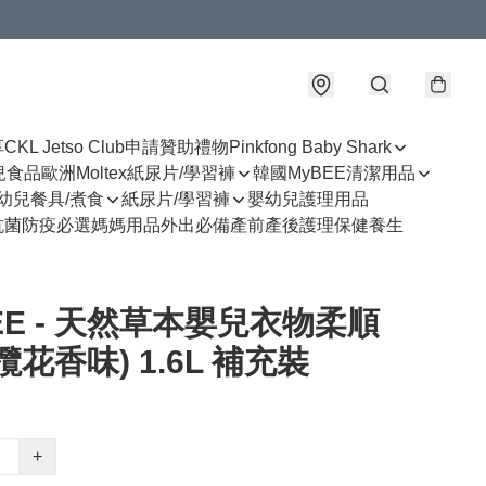
享
CKL Jetso Club
申請贊助禮物
Pinkfong Baby Shark
幼兒食品
歐洲Moltex紙尿片/學習褲
韓國MyBEE清潔用品
幼兒餐具/煮食
紙尿片/學習褲
嬰幼兒護理用品
抗菌防疫必選
媽媽用品
外出必備
產前產後護理
保健養生
EE - 天然草本嬰兒衣物柔順
欖花香味) 1.6L 補充裝
+