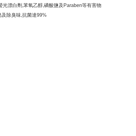
螢光漂白劑,苯氧乙醇,磷酸鹽及Paraben等有害物

奶及除臭味,抗菌達99%