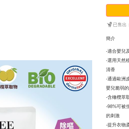
已售出：
簡介
-適合嬰兒
-選用天然
清香

-通過歐洲皮膚
嬰兒脆弱的
-含橄欖萃
-98%可
的刺激

-提升衣物