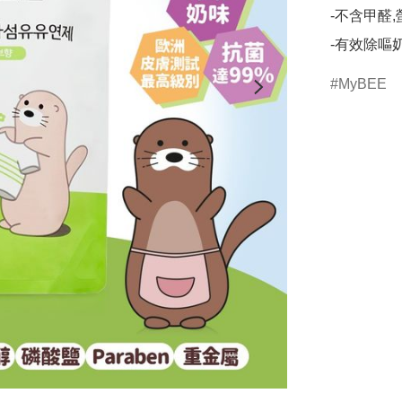
-不含甲醛,
-有效除嘔
MyBEE