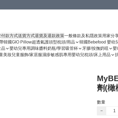
貨
付款方式
送貨方式
退貨及退款政策
一般條款及私隱政策
用家分
揹帶
韓國GIO Pillow超透氣護頭型枕頭/用品
韓國Bebefood 嬰
食品
嬰幼兒專用調味醬料
奶瓶/學習吸管杯
牙膠/按撫奶咀
嬰
童美妝
兒童服飾/家居服
濕疹敏感肌專用
嬰幼兒枕頭/床上用品
MyB
劑(橄
數量
−