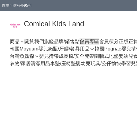
首單可享額外95折
🚚購買折實$299以上,免費送貨 (偏遠地區需收附加費)
Comical Kids Land
商品
關於我們
旗艦品牌/銷售點
會員專區
會員積分
正版正
韓國Moyuum嬰兒奶瓶/牙膠/餐具用品
韓國Pognae嬰兒
台灣魚鱻森
嬰兒揹帶
成長椅/安全凳帶
圍牆式地墊
嬰幼兒
衣物/家居清潔用品
車墊/座椅墊
嬰幼兒玩具/公仔
愉快學習
兒