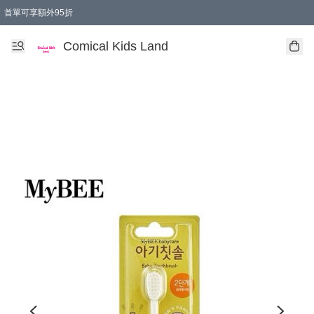
首單可享額外95折
🚚購買折實$299以上,免費送貨 (偏遠地區需收附加費)
Comical Kids Land