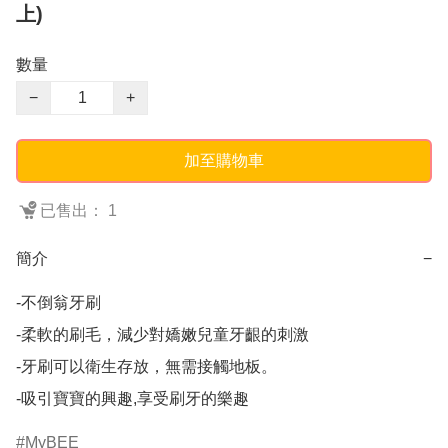
上)
數量
−
+
加至購物車
已售出： 1
簡介
−
-不倒翁牙刷

-柔軟的刷毛，減少對嬌嫩兒童牙齦的刺激

-牙刷可以衛生存放，無需接觸地板。

-吸引寶寶的興趣,享受刷牙的樂趣
MyBEE