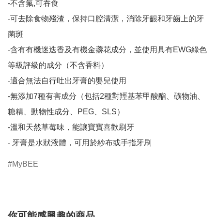
-不含氟,可吞食

-可去除食物殘渣，保持口腔清潔，消除牙齦和牙齒上的牙
菌斑

-含有有機迷迭香及有機金盞花成分，並使用具有EWG綠色
等級評級的成分（不含香料）

-適合無法自行吐出牙膏的嬰兒使用

-無添加7種有害成分（包括2種對羥基苯甲酸酯、礦物油、
糖精、動物性成分、PEG、SLS）

-溫和天然草莓味，能讓寶寶喜歡刷牙

- 牙膏是水狀液體，可用於紗布或手指牙刷
MyBEE
你可能感興趣的商品