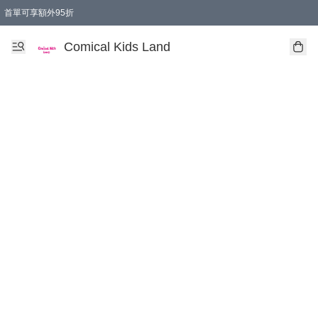
首單可享額外95折
🚚購買折實$299以上,免費送貨 (偏遠地區需收附加費)
Comical Kids Land