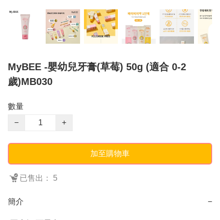
MyBEE -嬰幼兒牙膏(草莓) 50g (適合 0-2
歲)MB030
數量
−
+
加至購物車
已售出： 5
簡介
−