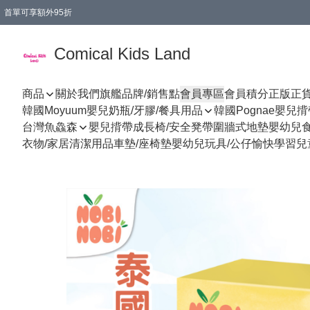
首單可享額外95折
🚚購買折實$299以上,免費送貨 (偏遠地區需收附加費)
Comical Kids Land
商品
關於我們
旗艦品牌/銷售點
會員專區
會員積分
正版正
韓國Moyuum嬰兒奶瓶/牙膠/餐具用品
韓國Pognae嬰兒
台灣魚鱻森
嬰兒揹帶
成長椅/安全凳帶
圍牆式地墊
嬰幼兒
衣物/家居清潔用品
車墊/座椅墊
嬰幼兒玩具/公仔
愉快學習
兒