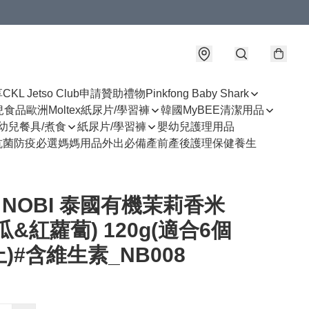
享
CKL Jetso Club
申請贊助禮物
Pinkfong Baby Shark
幼兒食品
歐洲Moltex紙尿片/學習褲
韓國MyBEE清潔用品
幼兒餐具/煮食
紙尿片/學習褲
嬰幼兒護理用品
抗菌防疫必選
媽媽用品
外出必備
產前產後護理
保健養生
I NOBI 泰國有機茉莉香米
瓜&紅蘿蔔) 120g(適合6個
)#含維生素_NB008