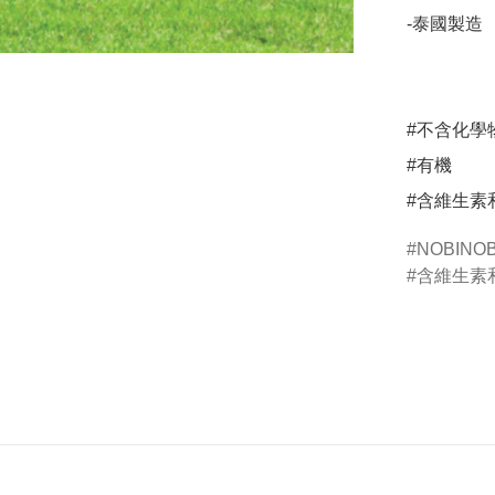
-泰國製造

#不含化學物
#有機

#含維生素
NOBINOB
含維生素