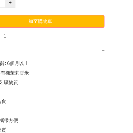
+
加至購物車
 1
−
: 6個月以上

% 有機茉莉香米

及 礦物質

食

 攜帶方便

質
