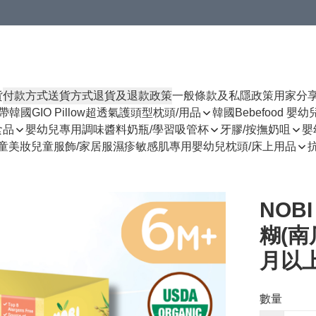
貨
付款方式
送貨方式
退貨及退款政策
一般條款及私隱政策
用家分
揹帶
韓國GIO Pillow超透氣護頭型枕頭/用品
韓國Bebefood 嬰
食品
嬰幼兒專用調味醬料
奶瓶/學習吸管杯
牙膠/按撫奶咀
嬰
童美妝
兒童服飾/家居服
濕疹敏感肌專用
嬰幼兒枕頭/床上用品
NOB
糊(南
月以上
數量