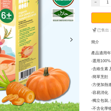
−
已售出：
簡介
產品適用年齡
-選用100
-含維生素 
-簡單烹飪

-方便加熱進
-容易消化

-獨立包裝,
-不含化學物