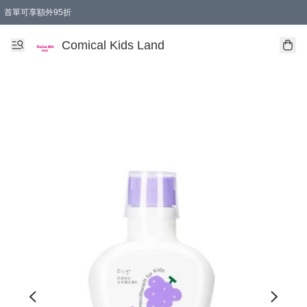
首單可享額外95折
🚚購買折實$299以上,免費送貨 (偏遠地區需收附加費)
Comical Kids Land