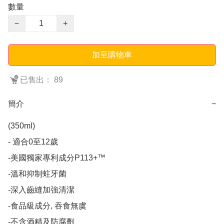
數量
−
+
加至購物車
已售出： 89
簡介
−
(350ml)

- 適合0至12歲   

-美國獨家專利成分P113+™    

-溫和抑制蛀牙菌    

-深入齒縫加強清潔    

-食品級成分, 吞食無虞    

-不含酒精及防腐劑     
