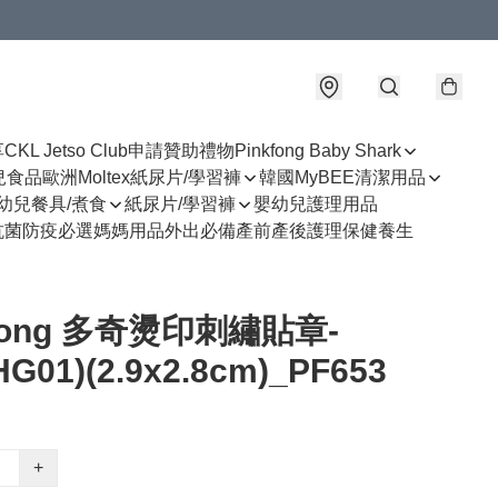
享
CKL Jetso Club
申請贊助禮物
Pinkfong Baby Shark
幼兒食品
歐洲Moltex紙尿片/學習褲
韓國MyBEE清潔用品
幼兒餐具/煮食
紙尿片/學習褲
嬰幼兒護理用品
抗菌防疫必選
媽媽用品
外出必備
產前產後護理
保健養生
kfong 多奇燙印刺繡貼章-
HG01)(2.9x2.8cm)_PF653
+