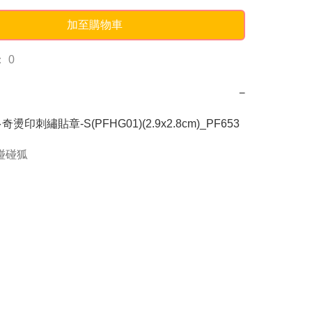
加至購物車
 0
−
 多奇燙印刺繡貼章-S(PFHG01)(2.9x2.8cm)_PF653
g碰碰狐