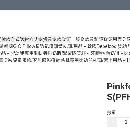
貨
付款方式
送貨方式
退貨及退款政策
一般條款及私隱政策
用家分
揹帶
韓國GIO Pillow超透氣護頭型枕頭/用品
韓國Bebefood 嬰
食品
嬰幼兒專用調味醬料
奶瓶/學習吸管杯
牙膠/按撫奶咀
嬰
童美妝
兒童服飾/家居服
濕疹敏感肌專用
嬰幼兒枕頭/床上用品
Pin
S(PF
數量
−