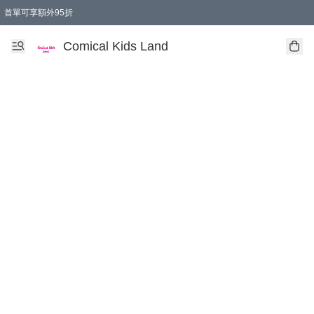
首單可享額外95折
🚚購買折實$299以上,免費送貨 (偏遠地區需收附加費)
Comical Kids Land