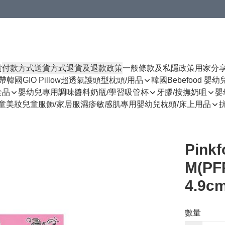
貨
付款方式
送貨方式
退貨及退款政策
一般條款及私隱政策
用家分
揹帶
韓國GIO Pillow超透氣護頭型枕頭/用品
韓國Bebefood 嬰
食品
嬰幼兒專用調味醬料
奶瓶/學習吸管杯
牙膠/按撫奶咀
嬰
童美妝
兒童服飾/家居服
濕疹敏感肌專用
嬰幼兒枕頭/床上用品
Pin
M(PFP
4.9c
數量