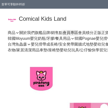
首單可享額外95折
🚚購買折實$299以上,免費送貨 (偏遠地區需收附加費)
Comical Kids Land
商品
關於我們
旗艦品牌/銷售點
會員專區
會員積分
正版正
韓國Moyuum嬰兒奶瓶/牙膠/餐具用品
韓國Pognae嬰兒
台灣魚鱻森
嬰兒揹帶
成長椅/安全凳帶
圍牆式地墊
嬰幼兒
衣物/家居清潔用品
車墊/座椅墊
嬰幼兒玩具/公仔
愉快學習
兒