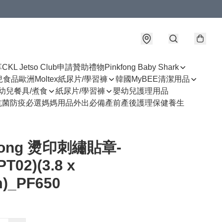
享
CKL Jetso Club
申請贊助禮物
Pinkfong Baby Shark
幼兒食品
歐洲Moltex紙尿片/學習褲
韓國MyBEE清潔用品
幼兒餐具/煮食
紙尿片/學習褲
嬰幼兒護理用品
抗菌防疫必選
媽媽用品
外出必備
產前產後護理
保健養生
kfong 燙印刺繡貼章-
T02)(3.8 x
m)_PF650