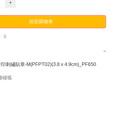
+
加至購物車
 0
−
 燙印刺繡貼章-M(PFPT02)(3.8 x 4.9cm)_PF650
g碰碰狐