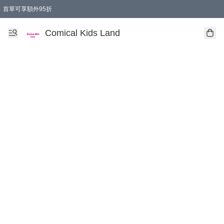
首單可享額外95折
🚚購買折實$299以上,免費送貨 (偏遠地區需收附加費)
Comical Kids Land