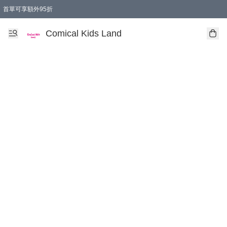
首單可享額外95折
🚚購買折實$299以上,免費送貨 (偏遠地區需收附加費)
Comical Kids Land