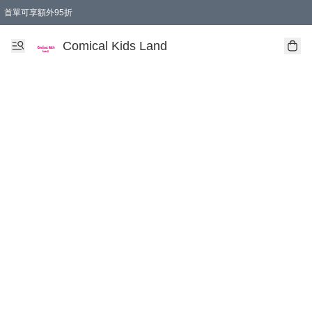
首單可享額外95折
🚚購買折實$299以上,免費送貨 (偏遠地區需收附加費)
Comical Kids Land