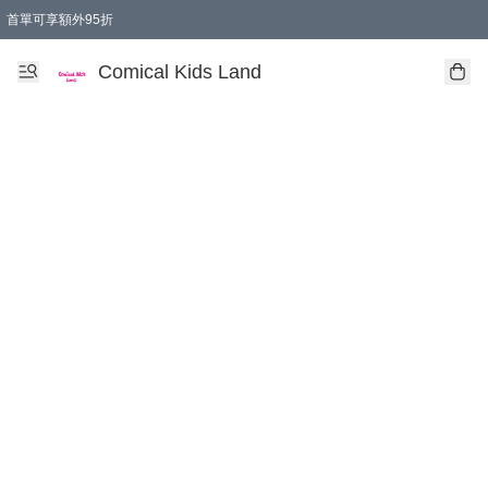
首單可享額外95折
🚚購買折實$299以上,免費送貨 (偏遠地區需收附加費)
Comical Kids Land