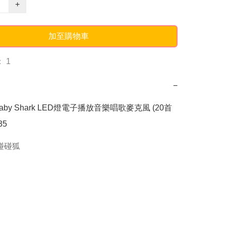
+
加至購物車
 1
−
g Baby Shark LED燈電子播放音樂唱歌麥克風 (20首
35
g碰碰狐