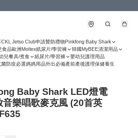
享
CKL Jetso Club
申請贊助禮物
Pinkfong Baby Shark
幼兒食品
歐洲Moltex紙尿片/學習褲
韓國MyBEE清潔用品
幼兒餐具/煮食
紙尿片/學習褲
嬰幼兒護理用品
抗菌防疫必選
媽媽用品
外出必備
產前產後護理
保健養生
fong Baby Shark LED燈電
音樂唱歌麥克風 (20首英
F635