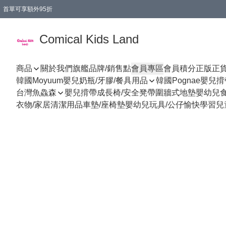
首單可享額外95折
🚚購買折實$299以上,免費送貨 (偏遠地區需收附加費)
Comical Kids Land
商品
關於我們
旗艦品牌/銷售點
會員專區
會員積分
正版正
韓國Moyuum嬰兒奶瓶/牙膠/餐具用品
韓國Pognae嬰兒
台灣魚鱻森
嬰兒揹帶
成長椅/安全凳帶
圍牆式地墊
嬰幼兒
衣物/家居清潔用品
車墊/座椅墊
嬰幼兒玩具/公仔
愉快學習
兒