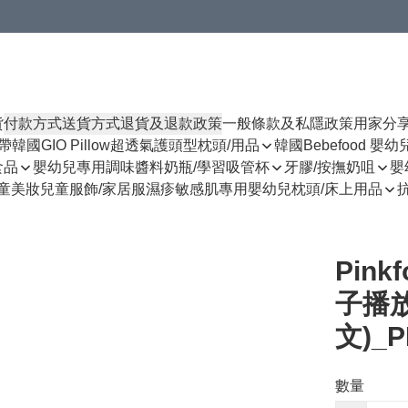
貨
付款方式
送貨方式
退貨及退款政策
一般條款及私隱政策
用家分
揹帶
韓國GIO Pillow超透氣護頭型枕頭/用品
韓國Bebefood 嬰
食品
嬰幼兒專用調味醬料
奶瓶/學習吸管杯
牙膠/按撫奶咀
嬰
童美妝
兒童服飾/家居服
濕疹敏感肌專用
嬰幼兒枕頭/床上用品
Pink
子播放
文)_P
數量