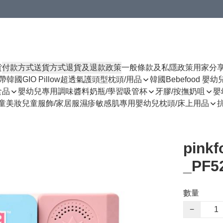
貨
付款方式
送貨方式
退貨及退款政策
一般條款及私隱政策
用家分
揹帶
韓國GIO Pillow超透氣護頭型枕頭/用品
韓國Bebefood 嬰
食品
嬰幼兒專用調味醬料
奶瓶/學習吸管杯
牙膠/按撫奶咀
嬰
童美妝
兒童服飾/家居服
濕疹敏感肌專用
嬰幼兒枕頭/床上用品
pink
_PF5
數量
−