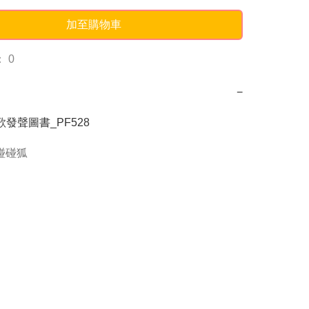
加至購物車
 0
−
歌發聲圖書_PF528
g碰碰狐