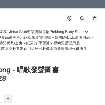
享
CKL Jetso Club
申請贊助禮物
Pinkfong Baby Shark
幼兒食品
歐洲Moltex紙尿片/學習褲
韓國MyBEE清潔用品
幼兒餐具/煮食
紙尿片/學習褲
嬰幼兒護理用品
抗菌防疫必選
媽媽用品
外出必備
產前產後護理
保健養生
fong - 唱歌發聲圖書
28
+