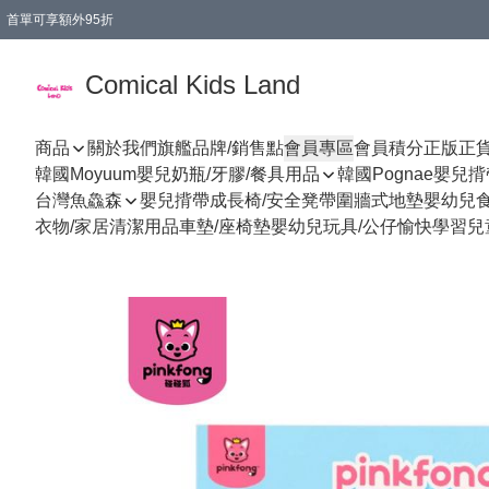
首單可享額外95折
🚚購買折實$299以上,免費送貨 (偏遠地區需收附加費)
Comical Kids Land
商品
關於我們
旗艦品牌/銷售點
會員專區
會員積分
正版正
韓國Moyuum嬰兒奶瓶/牙膠/餐具用品
韓國Pognae嬰兒
台灣魚鱻森
嬰兒揹帶
成長椅/安全凳帶
圍牆式地墊
嬰幼兒
衣物/家居清潔用品
車墊/座椅墊
嬰幼兒玩具/公仔
愉快學習
兒