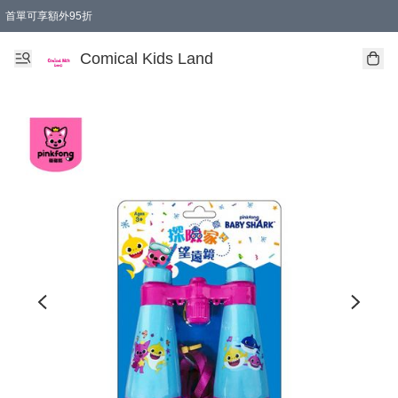
首單可享額外95折
🚚購買折實$299以上,免費送貨 (偏遠地區需收附加費)
Comical Kids Land