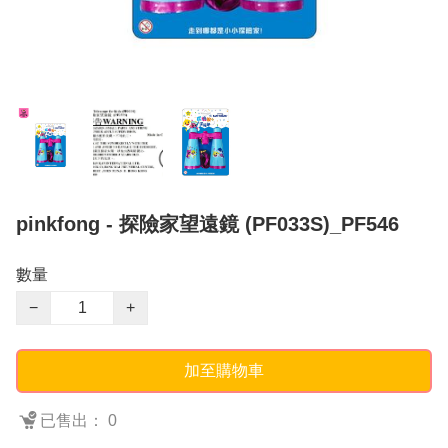
pinkfong - 探險家望遠鏡 (PF033S)_PF546
數量
−
+
加至購物車
已售出： 0