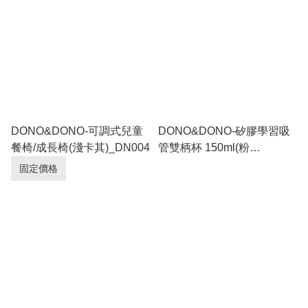
DONO&DONO-可調式兒童
DONO&DONO-矽膠學習吸
餐椅/成長椅(淺卡其)_DN004
管雙柄杯 150ml(粉
紅)_DN023
固定價格