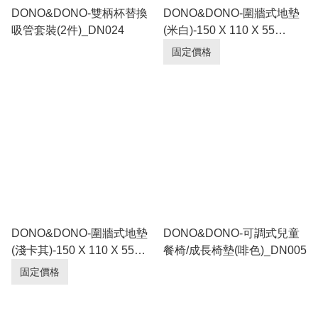
DONO&DONO-雙柄杯替換
DONO&DONO-圍牆式地墊
吸管套裝(2件)_DN024
(米白)-150 X 110 X 55
cm_DN002
固定價格
DONO&DONO-圍牆式地墊
DONO&DONO-可調式兒童
(淺卡其)-150 X 110 X 55
餐椅/成長椅墊(啡色)_DN005
cm_DN001
固定價格