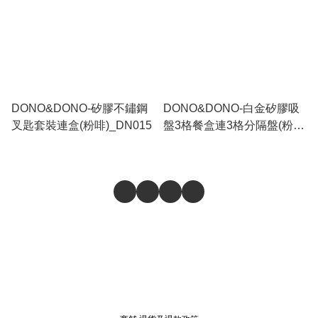
DONO&DONO-矽膠不鏽鋼
DONO&DONO-白金矽膠吸
叉匙套裝連盒(粉啡)_DN015
盤3格餐盒連3格分隔盤(粉
紅)_DN010