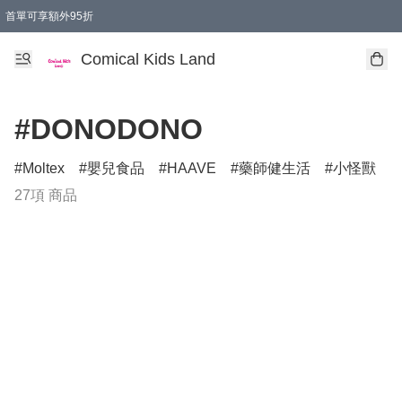
首單可享額外95折
🚚購買折實$299以上,免費送貨 (偏遠地區需收附加費)
Comical Kids Land
#DONODONO
Moltex
嬰兒食品
HAAVE
藥師健生活
小怪獸
27項 商品