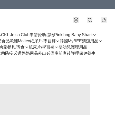
享
CKL Jetso Club
申請贊助禮物
Pinkfong Baby Shark
幼兒食品
歐洲Moltex紙尿片/學習褲
韓國MyBEE清潔用品
幼兒餐具/煮食
紙尿片/學習褲
嬰幼兒護理用品
抗菌防疫必選
媽媽用品
外出必備
產前產後護理
保健養生