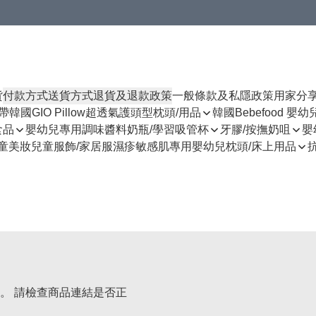
貨
付款方式
送貨方式
退貨及退款政策
一般條款及私隱政策
用家分
揹帶
韓國GIO Pillow超透氣護頭型枕頭/用品
韓國Bebefood 嬰
食品
嬰幼兒專用調味醬料
奶瓶/學習吸管杯
牙膠/按撫奶咀
嬰
童美妝
兒童服飾/家居服
濕疹敏感肌專用
嬰幼兒枕頭/床上用品
。 請檢查商品連結是否正