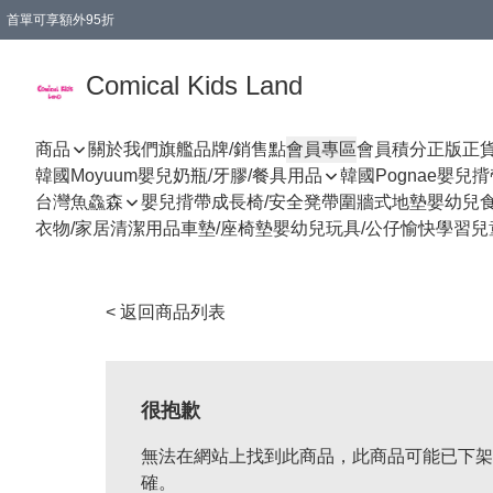
首單可享額外95折
🚚購買折實$299以上,免費送貨 (偏遠地區需收附加費)
Comical Kids Land
商品
關於我們
旗艦品牌/銷售點
會員專區
會員積分
正版正
韓國Moyuum嬰兒奶瓶/牙膠/餐具用品
韓國Pognae嬰兒
台灣魚鱻森
嬰兒揹帶
成長椅/安全凳帶
圍牆式地墊
嬰幼兒
衣物/家居清潔用品
車墊/座椅墊
嬰幼兒玩具/公仔
愉快學習
兒
< 返回商品列表
很抱歉
無法在網站上找到此商品，此商品可能已下架
確。