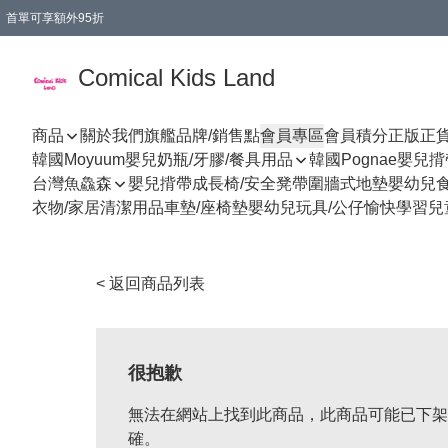
首單可享額外95折
🚚購買折實$299以上,免費送貨 (偏遠地區需收附加費)
Comical Kids Land
商品
關於我們
旗艦品牌/銷售點
會員專區
會員積分
正版正
韓國Moyuum嬰兒奶瓶/牙膠/餐具用品
韓國Pognae嬰兒
台灣魚鱻森
嬰兒揹帶
成長椅/安全凳帶
圍牆式地墊
嬰幼兒
衣物/家居清潔用品
車墊/座椅墊
嬰幼兒玩具/公仔
愉快學習
兒
< 返回商品列表
很抱歉
無法在網站上找到此商品，此商品可能已下架
確。