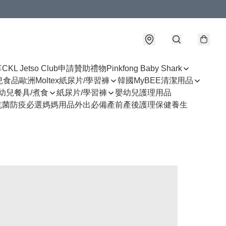
享
CKL Jetso Club
申請贊助禮物
Pinkfong Baby Shark
幼兒食品
歐洲Moltex紙尿片/學習褲
韓國MyBEE清潔用品
幼兒餐具/煮食
紙尿片/學習褲
嬰幼兒護理用品
抗菌防疫必選
媽媽用品
外出必備
產前產後護理
保健養生