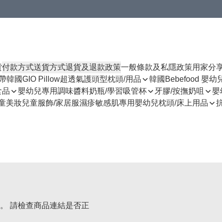
貨
付款方式
送貨方式
退貨及退款政策
一般條款及私隱政策
用家分
揹帶
韓國GIO Pillow超透氣護頭型枕頭/用品
韓國Bebefood 嬰
食品
嬰幼兒專用調味醬料
奶瓶/學習吸管杯
牙膠/按撫奶咀
嬰
童美妝
兒童服飾/家居服
濕疹敏感肌專用
嬰幼兒枕頭/床上用品
。 請檢查商品連結是否正