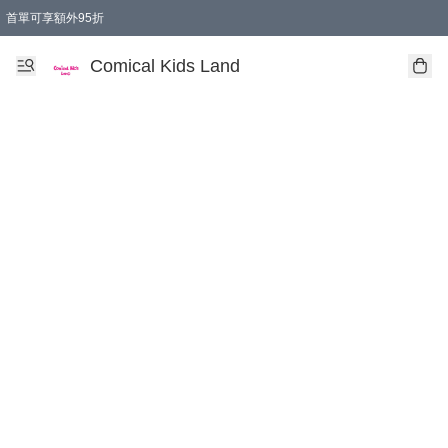
首單可享額外95折
🚚購買折實$299以上,免費送貨 (偏遠地區需收附加費)
Comical Kids Land