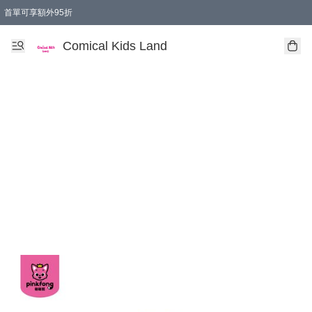
首單可享額外95折
🚚購買折實$299以上,免費送貨 (偏遠地區需收附加費)
Comical Kids Land