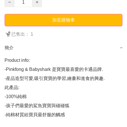
−
+
加至購物車
已售出： 1
簡介
−
Product info: 

-Pinkfong & Babyshark 是寶寶最喜愛的卡通品牌.

-産品造型可愛,吸引寶寶的學習,繪畫和進食的興趣.

此產品:

-100%純棉

-孩子們最愛的鯊魚寶寶與碰碰狐

-純棉材質給寶貝最舒服的觸感
