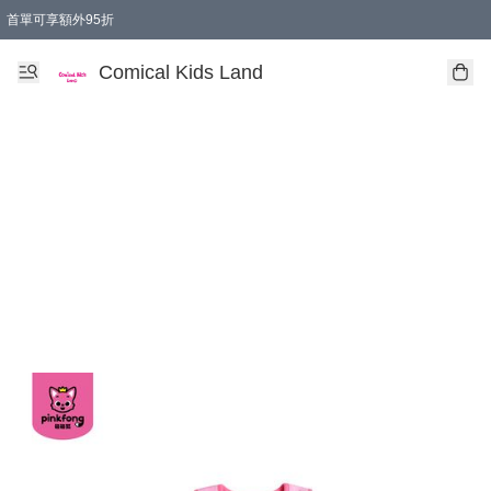
首單可享額外95折
🚚購買折實$299以上,免費送貨 (偏遠地區需收附加費)
Comical Kids Land