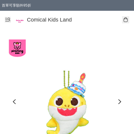
首單可享額外95折
🚚購買折實$299以上,免費送貨 (偏遠地區需收附加費)
Comical Kids Land