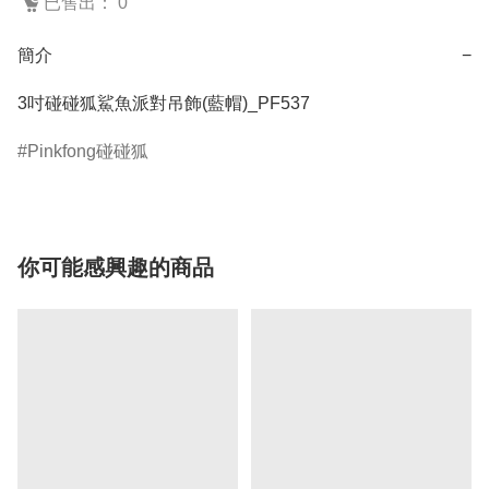
已售出： 0
簡介
−
3吋碰碰狐鯊魚派對吊飾(藍帽)_PF537
Pinkfong碰碰狐
你可能感興趣的商品