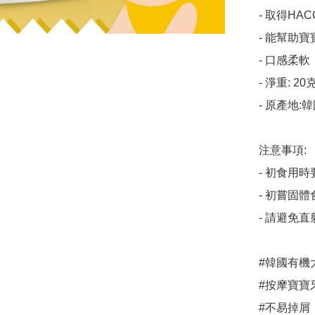
- 取得HACC
- 能幫助
- 口感柔
- 淨重: 20克
- 原產地:韓
注意事項:

- 初食用時
- 初嘗固
- 請避免直
#韓國有機大米及蔬菜
#按摩寶寶牙
#不易掉屑