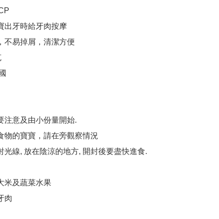
P

寶寶出牙時給牙肉按摩

軟，不易掉屑，清潔方便



國

要注意及由小份量開始.

體食物的寶寶，請在旁觀察情況

射光線, 放在陰涼的地方, 開封後要盡快進食.

水果                         

肉
