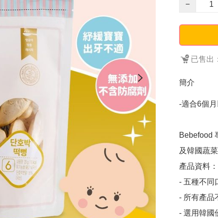
−
已售出：
簡介
-適合6個
Bebefo
及韓國蔬菜
產品資料：

- 五種不
- 所有產
- 選用韓