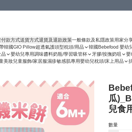
貨
付款方式
送貨方式
退貨及退款政策
一般條款及私隱政策
用家分
揹帶
韓國GIO Pillow超透氣護頭型枕頭/用品
韓國Bebefood 嬰
食品
嬰幼兒專用調味醬料
奶瓶/學習吸管杯
牙膠/按撫奶咀
嬰
童美妝
兒童服飾/家居服
濕疹敏感肌專用
嬰幼兒枕頭/床上用品
Beb
瓜)_
兒食
數量