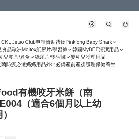
享
CKL Jetso Club
申請贊助禮物
Pinkfong Baby Shark
幼兒食品
歐洲Moltex紙尿片/學習褲
韓國MyBEE清潔用品
幼兒餐具/煮食
紙尿片/學習褲
嬰幼兒護理用品
抗菌防疫必選
媽媽用品
外出必備
產前產後護理
保健養生
efood有機咬牙米餅（南
BE004（適合6個月以上幼
用）