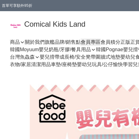
首單可享額外95折
🚚購買折實$299以上,免費送貨 (偏遠地區需收附加費)
Comical Kids Land
商品
關於我們
旗艦品牌/銷售點
會員專區
會員積分
正版正
韓國Moyuum嬰兒奶瓶/牙膠/餐具用品
韓國Pognae嬰兒
台灣魚鱻森
嬰兒揹帶
成長椅/安全凳帶
圍牆式地墊
嬰幼兒
衣物/家居清潔用品
車墊/座椅墊
嬰幼兒玩具/公仔
愉快學習
兒