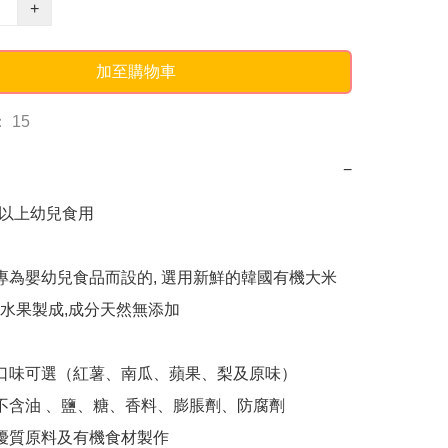
+
加至購物車
 15
−
月以上幼兒食用

od 專為嬰幼兒食品而設的, 選用新鮮的韓國有機大米
水果製成,成分天然無添加

同口味可選（紅薯、南瓜、蘋果、梨及原味）

品不含油 、鹽、糖、香料、膨脹劑、防腐劑

國優質原料及有機食材製作
