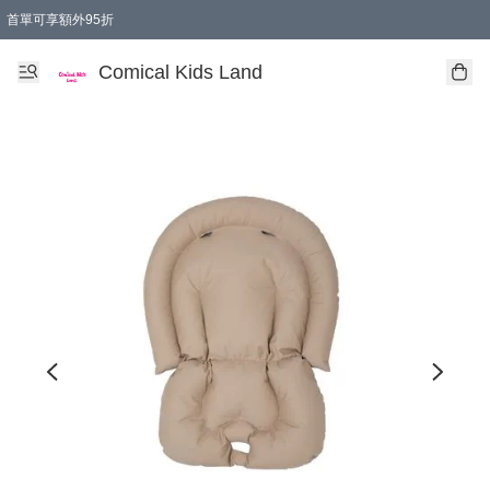
首單可享額外95折
🚚購買折實$299以上,免費送貨 (偏遠地區需收附加費)
Comical Kids Land