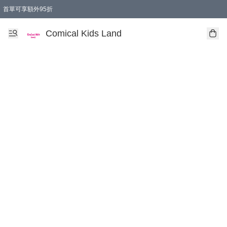
首單可享額外95折
🚚購買折實$299以上,免費送貨 (偏遠地區需收附加費)
Comical Kids Land