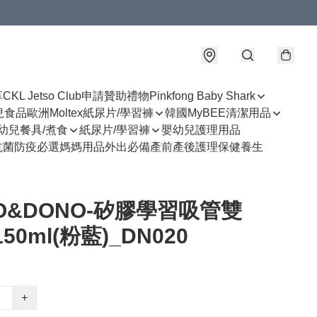
享
CKL Jetso Club
申請贊助禮物
Pinkfong Baby Shark
幼兒食品
歐洲Moltex紙尿片/學習褲
韓國MyBEE清潔用品
幼兒餐具/煮食
紙尿片/學習褲
嬰幼兒護理用品
抗菌防疫必選
媽媽用品
外出必備
產前產後護理
保健養生
O&DONO-矽膠學習吸管雙
50ml(粉藍)_DN020
+