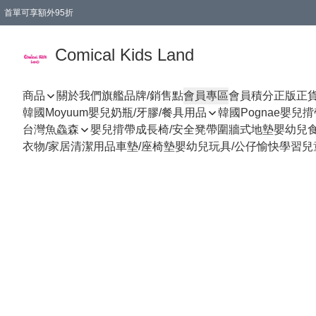
首單可享額外95折
🚚購買折實$299以上,免費送貨 (偏遠地區需收附加費)
Comical Kids Land
商品
關於我們
旗艦品牌/銷售點
會員專區
會員積分
正版正
韓國Moyuum嬰兒奶瓶/牙膠/餐具用品
韓國Pognae嬰兒
台灣魚鱻森
嬰兒揹帶
成長椅/安全凳帶
圍牆式地墊
嬰幼兒
衣物/家居清潔用品
車墊/座椅墊
嬰幼兒玩具/公仔
愉快學習
兒