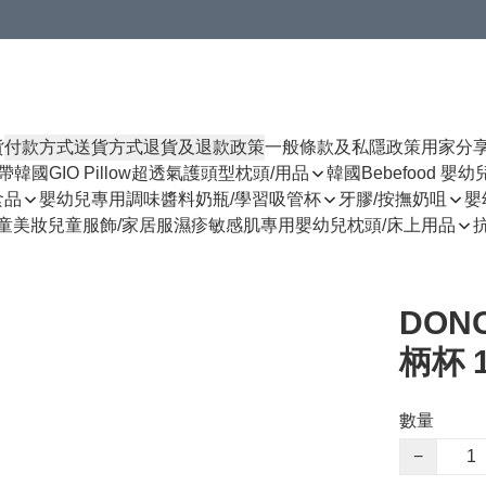
貨
付款方式
送貨方式
退貨及退款政策
一般條款及私隱政策
用家分
揹帶
韓國GIO Pillow超透氣護頭型枕頭/用品
韓國Bebefood 嬰
食品
嬰幼兒專用調味醬料
奶瓶/學習吸管杯
牙膠/按撫奶咀
嬰
童美妝
兒童服飾/家居服
濕疹敏感肌專用
嬰幼兒枕頭/床上用品
DON
柄杯 1
數量
−