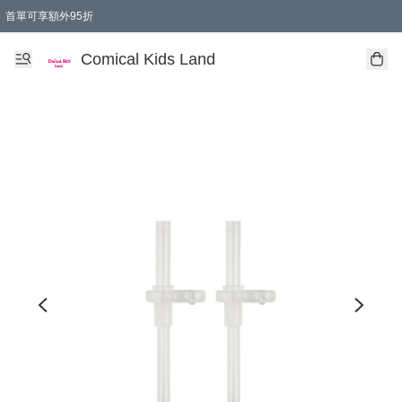
首單可享額外95折
🚚購買折實$299以上,免費送貨 (偏遠地區需收附加費)
Comical Kids Land