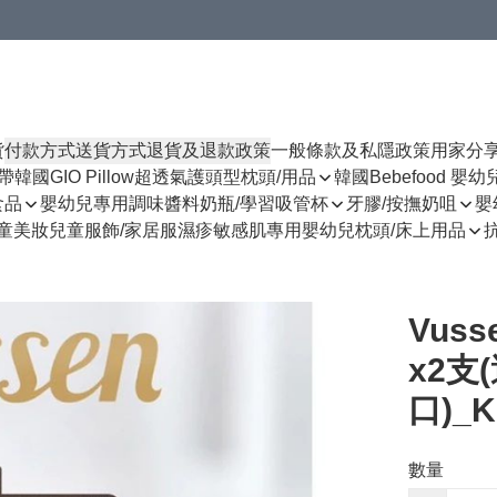
貨
付款方式
送貨方式
退貨及退款政策
一般條款及私隱政策
用家分
揹帶
韓國GIO Pillow超透氣護頭型枕頭/用品
韓國Bebefood 嬰
食品
嬰幼兒專用調味醬料
奶瓶/學習吸管杯
牙膠/按撫奶咀
嬰
童美妝
兒童服飾/家居服
濕疹敏感肌專用
嬰幼兒枕頭/床上用品
Vus
x2支
口)_K
數量