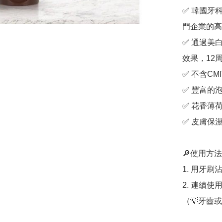
✅ 韓國牙
門企業的高
✅ 通過美
效果，12周
✅ 不含CMI
✅ 豐富的
✅ 花香薄
✅ 皮膚保
🔎使用方法
1. 用牙
2. 連續使用
（💡牙齒