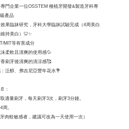
科專門企業一位OSSTEM 種植牙開發&製造牙科專
級產品

白效果臨牀研究，牙科大學臨牀試驗完成（4周美白
維持美白）🦷✨

T/MIT等有害成分

泡沫柔軟且清爽的使用感💦

荷香刷牙後清爽的清涼感🥰

濕：泛醇、弗吉尼亞豐年花水💐

：

刷沾取適量刷牙，每天刷牙3次，刷牙3分鐘。

4周。

或牙肉較敏感者，建議可改為一天使用一次）