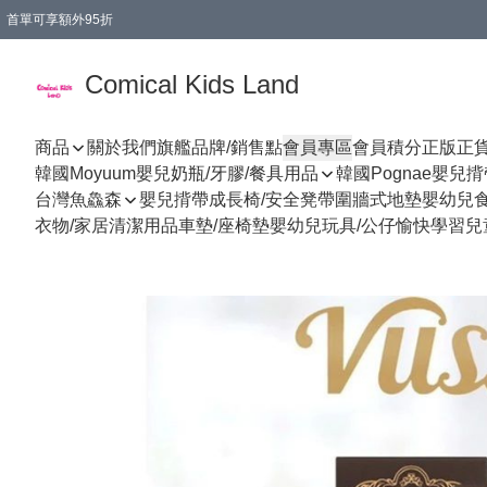
首單可享額外95折
🚚購買折實$299以上,免費送貨 (偏遠地區需收附加費)
Comical Kids Land
商品
關於我們
旗艦品牌/銷售點
會員專區
會員積分
正版正
韓國Moyuum嬰兒奶瓶/牙膠/餐具用品
韓國Pognae嬰兒
台灣魚鱻森
嬰兒揹帶
成長椅/安全凳帶
圍牆式地墊
嬰幼兒
衣物/家居清潔用品
車墊/座椅墊
嬰幼兒玩具/公仔
愉快學習
兒