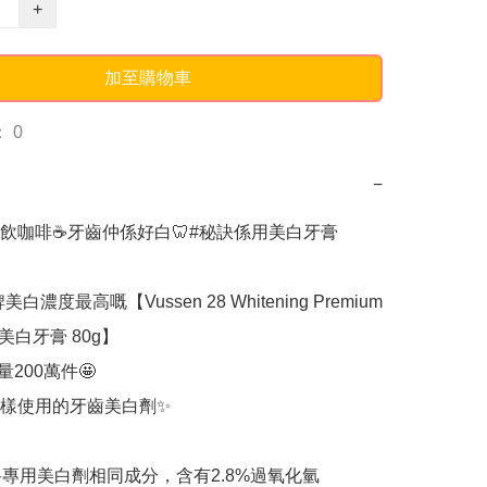
+
加至購物車
 0
−
飲咖啡☕牙齒仲係好白🦷#秘訣係用美白牙膏

美白濃度最高嘅【Vussen 28 Whitening Premium 
te美白牙膏 80g】

200萬件🤩

一樣使用的牙齒美白劑✨

科專用美白劑相同成分，含有2.8%過氧化氫
