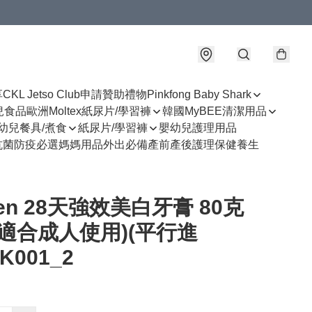
享
CKL Jetso Club
申請贊助禮物
Pinkfong Baby Shark
幼兒食品
歐洲Moltex紙尿片/學習褲
韓國MyBEE清潔用品
幼兒餐具/煮食
紙尿片/學習褲
嬰幼兒護理用品
抗菌防疫必選
媽媽用品
外出必備
產前產後護理
保健養生
sen 28天強效美白牙膏 80克
(適合成人使用)(平行進
K001_2