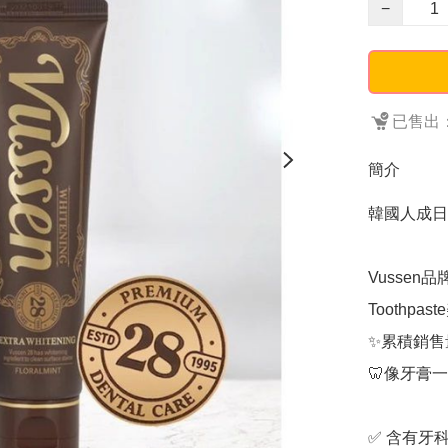
−
已售出：
簡介
韓國人成日
Vussen品牌
Toothpas
✨累積銷售量
🦷像牙膏
✅ 含有牙